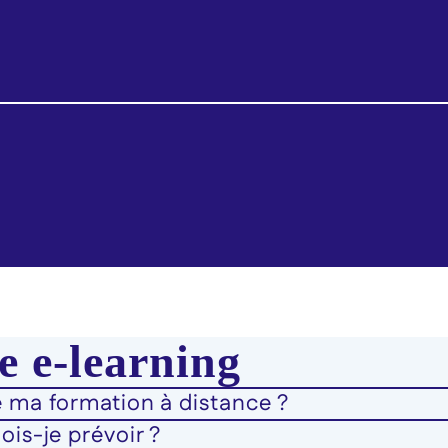
 e-learning
 ma formation à distance ?
is-je prévoir ?