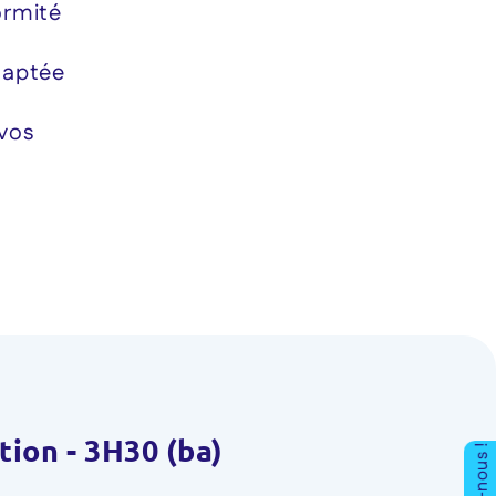
ormité
daptée
vos
ion - 3H30 (ba)