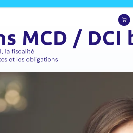
ns MCD / DCI
la fiscalité
es et les obligations