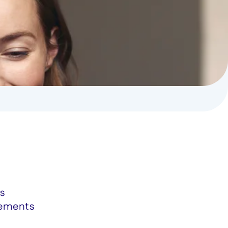
ts
ssements