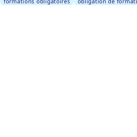
formations obligatoires
obligation de format
Lire l'article
Formation LCB-FT immobilier : co