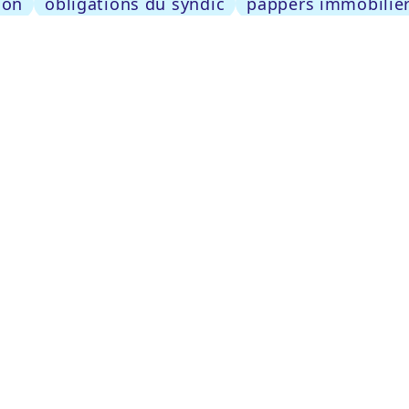
ion
obligations du syndic
pappers immobilie
mpte-t-elle dans vos 42h de carte T