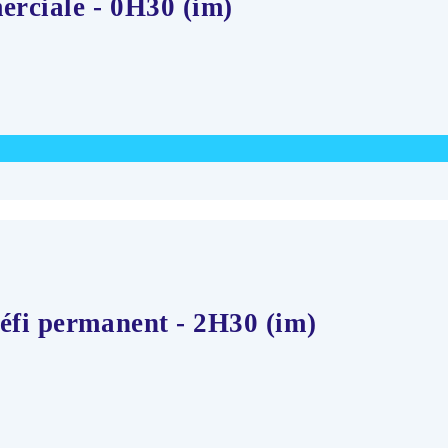
rciale - 0H30 (im)
défi permanent - 2H30 (im)