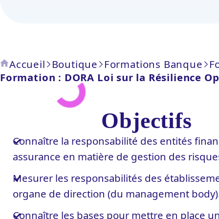
DORA
Loi
sur
la
Résilience
Opérationnelle
Accueil
Boutique
Formations Banque
F
Numérique
Formation : DORA Loi sur la Résilience O
(Digital
Operational
Resilience
Objectifs
Act)
-
Connaître la responsabilité des entités finan
0H30
assurance en matière de gestion des risques
Mesurer les responsabilités des établisseme
organe de direction (du management body)
Connaître les bases pour mettre en place un