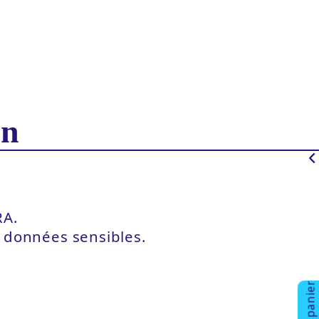
on
RA.
s données sensibles.