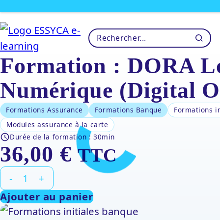
Formation : DORA Loi
Numérique (Digital O
Formations Assurance
Formations Banque
Formations i
Modules assurance à la carte
Durée de la formation :
30min
36,00
€
TTC
quantité
-
+
de
Ajouter au panier
Formation
: