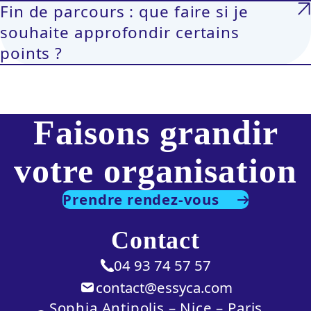
Fin de parcours : que faire si je
souhaite approfondir certains
points ?
Faisons grandir
votre organisation
Prendre rendez-vous
Contact
04 93 74 57 57
contact@essyca.com
Sophia Antipolis – Nice – Paris