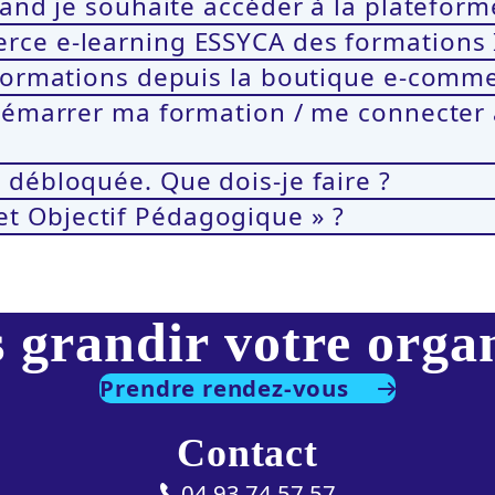
uand je souhaite accéder à la plateforme
rce e-learning ESSYCA des formations 
e formations depuis la boutique e-comm
 démarrer ma formation / me connecter 
 débloquée. Que dois-je faire ?
t Objectif Pédagogique » ?
 grandir votre orga
Prendre rendez-vous
Contact
04 93 74 57 57