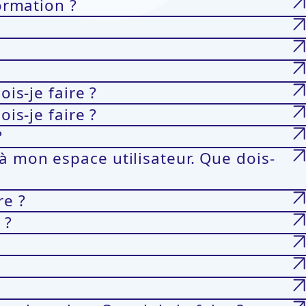
ormation ?
is-je faire ?
is-je faire ?
?
à mon espace utilisateur. Que dois-
re ?
 ?