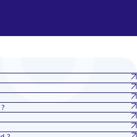
 ?
d ?