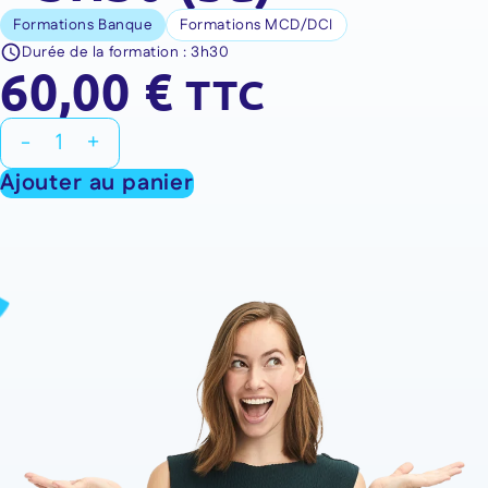
Formations Banque
Formations MCD/DCI
Durée de la formation :
3h30
60,00
€
TTC
quantité
-
+
de
Ajouter au panier
Formation
:
MCD
/
DCI
2025
Pack
K
Transmission
du
Patrimoine
Solutions