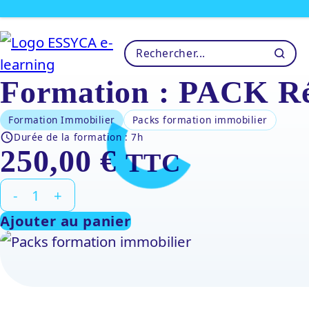
Formation : PACK Ré
Formation Immobilier
Packs formation immobilier
Durée de la formation :
7h
250,00
€
TTC
quantité
-
+
de
Ajouter au panier
Formation
:
PACK
Réglementaire
-
7H