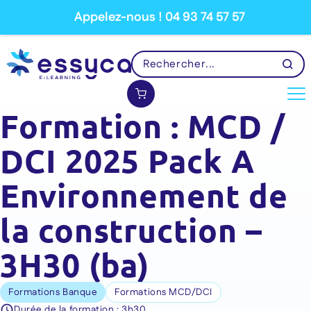
Appelez-nous ! 04 93 74 57 57
Formation : MCD /
DCI 2025 Pack A
Environnement de
la construction –
3H30 (ba)
Formations Banque
Formations MCD/DCI
Durée de la formation :
3h30