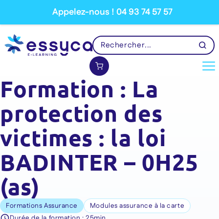
Appelez-nous ! 04 93 74 57 57
Formation : La
protection des
victimes : la loi
BADINTER – 0H25
(as)
Formations Assurance
Modules assurance à la carte
Durée de la formation :
25min