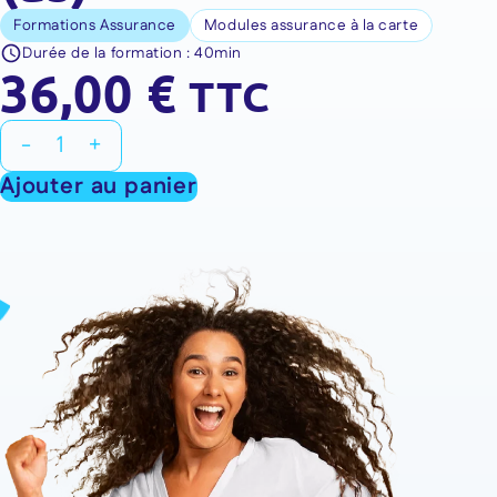
Formations Assurance
Modules assurance à la carte
Durée de la formation :
40min
36,00
€
TTC
quantité
-
+
de
Ajouter au panier
Formation
:
Assurance
emprunteur
-
Généralités
et
souscription
-
0H40
(as)