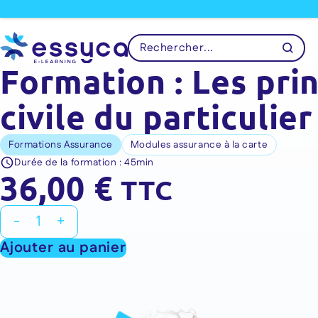
Formation : Les pri
civile du particulier
Formations Assurance
Modules assurance à la carte
Durée de la formation :
45min
36,00
€
TTC
quantité
-
+
de
Ajouter au panier
Formation
:
Les
principes