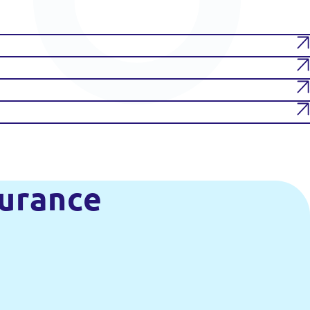
surance
particulier - 0H45 (as)